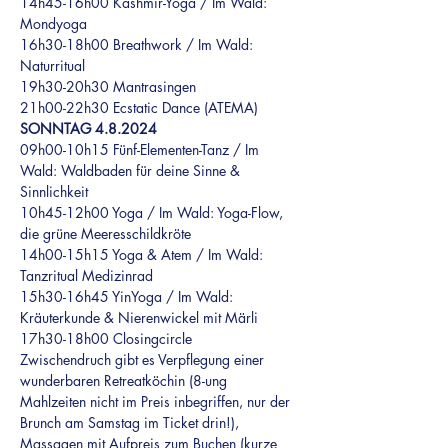
14h45-16h00 Kashmir-Yoga / Im Wald: 
Mondyoga
16h30-18h00 Breathwork / Im Wald: 
Naturritual
19h30-20h30 Mantrasingen
21h00-22h30 Ecstatic Dance (ATEMA)
SONNTAG 4.8.2024
09h00-10h15 Fünf-Elementen-Tanz / Im 
Wald: Waldbaden für deine Sinne & 
Sinnlichkeit
10h45-12h00 Yoga / Im Wald: Yoga-Flow, 
die grüne Meeresschildkröte
14h00-15h15 Yoga & Atem / Im Wald: 
Tanzritual Medizinrad
15h30-16h45 YinYoga / Im Wald: 
Kräuterkunde & Nierenwickel mit Märli
17h30-18h00 Closingcircle
Zwischendruch gibt es Verpflegung einer 
wunderbaren Retreatköchin (8-ung 
Mahlzeiten nicht im Preis inbegriffen, nur der 
Brunch am Samstag im Ticket drin!), 
Massagen mit Aufpreis zum Buchen (kurze 