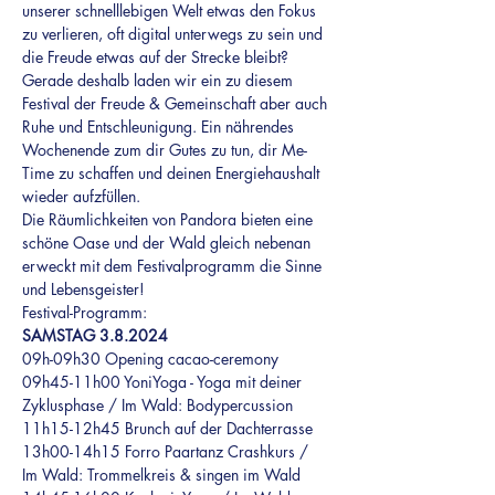
unserer schnelllebigen Welt etwas den Fokus 
zu verlieren, oft digital unterwegs zu sein und 
die Freude etwas auf der Strecke bleibt?
Gerade deshalb laden wir ein zu diesem 
Festival der Freude & Gemeinschaft aber auch 
Ruhe und Entschleunigung. Ein nährendes 
Wochenende zum dir Gutes zu tun, dir Me-
Time zu schaffen und deinen Energiehaushalt 
wieder aufzfüllen.
Die Räumlichkeiten von Pandora bieten eine 
schöne Oase und der Wald gleich nebenan 
erweckt mit dem Festivalprogramm die Sinne 
und Lebensgeister!
Festival-Programm:
SAMSTAG 3.8.2024
09h-09h30 Opening cacao-ceremony
09h45-11h00 YoniYoga - Yoga mit deiner 
Zyklusphase / Im Wald: Bodypercussion
11h15-12h45 Brunch auf der Dachterrasse
13h00-14h15 Forro Paartanz Crashkurs / 
Im Wald: Trommelkreis & singen im Wald