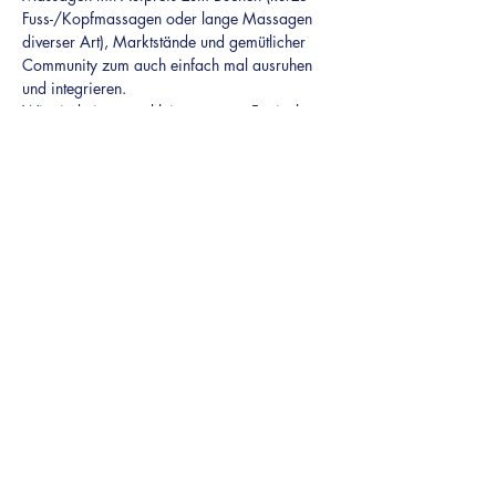
Fuss-/Kopfmassagen oder lange Massagen 
diverser Art), Marktstände und gemütlicher 
Community zum auch einfach mal ausruhen 
und integrieren.
Wir sind ein super kleines, süsses Festival - 
mit lediglich 40 Tickets pro Tag - wir freuen 
uns auf dich!
Tickets hier
Du siehst den 'zur Kasse' Button nicht?'
Scrolle
innerhalb
des Ticketfeldes herunter.
atema-events.ch