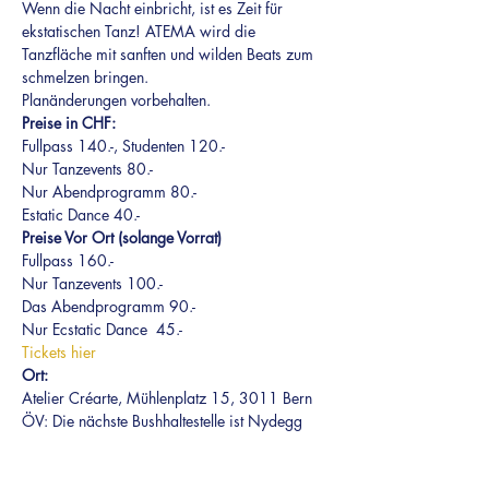
Wenn die Nacht einbricht, ist es Zeit für 
ekstatischen Tanz! ATEMA wird die 
Tanzfläche mit sanften und wilden Beats zum 
schmelzen bringen.
Planänderungen vorbehalten.
Preise in CHF:
Fullpass 140.-, Studenten 120.-
Nur Tanzevents 80.-
Nur Abendprogramm 80.-
Estatic Dance 40.-
Preise Vor Ort (solange Vorrat)
Fullpass 160.-
Nur Tanzevents 100.-
Das Abendprogramm 90.-
Nur Ecstatic Dance  45.-
Tickets hier
Ort:
Atelier Créarte, Mühlenplatz 15, 3011 Bern
ÖV: Die nächste Bushhaltestelle ist Nydegg 
(10Min Fussdistanz zum Créarte)
PKW: Parkplätze auf der blauen Zone 