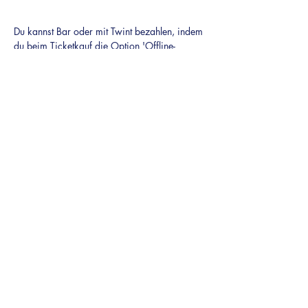
Du kannst Bar oder mit Twint bezahlen, indem 
du beim Ticketkauf die Option 'Offline-
Zahlung' wählst.
Wir freuen uns auf dich und deine Presänz.
Du siehst den 'zur Kasse' Button nicht?'
Scrolle
innerhalb
des Ticketfeldes herunter.
atema-events.ch
Ecstatic Dance